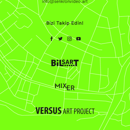
info@senkronvideo.art
Bizi Takip Edin!