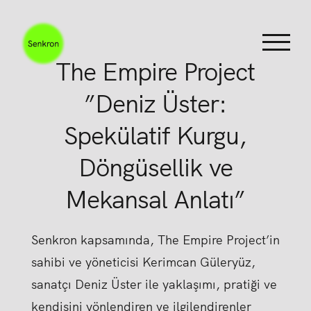
Skip
to
content
The Empire Project
”Deniz Üster:
Spekülatif Kurgu,
Döngüsellik ve
Mekansal Anlatı”
Senkron kapsamında, The Empire Project’in
sahibi ve yöneticisi Kerimcan Güleryüz,
sanatçı Deniz Üster ile yaklaşımı, pratiği ve
kendisini yönlendiren ve ilgilendirenler