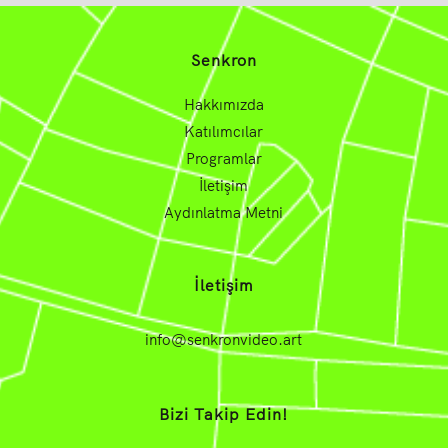
Senkron
Hakkımızda
Katılımcılar
Programlar
İletişim
Aydınlatma Metni
İletişim
info@senkronvideo.art
Bizi Takip Edin!