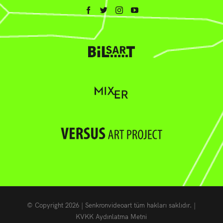
© Copyright
2026 | Senkronvideoart tüm hakları saklıdır. |
KVKK Aydınlatma Metni