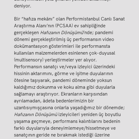
deniyor.
Bir “hafıza mekânı” olan Performistanbul Canlı Sanat
Araştırma Alanı’nın (PCSAA) ev sahipliğinde
gerçekleşen
Hafızanın Dönüşümü
’nde; pandemi
dönemi gerçekleştirilmiş üç performansın video
dokümantasyon gösterimleri ile performansta
kullanılan malzemelerden esinlenen çok-duyusal
(multisensory) yerleştirmeler yer alıyor.
Performansın sanatçı ve/veya izleyici üzerindeki
hissinin aktarımını, görme ve işitme duyularının
ötesine taşıyarak, pandemi döneminde yoksun
kaldığımız dokunma ve koku alma gibi duyularla
sağlamayı araştırıyor. Ekranların karşısından
ayrılamadan, âdeta bedenlerimizin bir
uzantısıymışçasına onlarla yaşadığımız bir dönemde;
Hafızanın Dönüşümü
izleyicileri yeniden üç boyutlu
yaşama geçmeye, performans kalıntılarını bedenin
farklı duyularıyla deneyimlemeye/hissetmeye ve
sanatçının geride ne bırakmak istediği üzerine