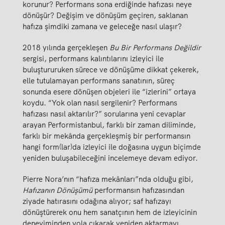
korunur? Performans sona erdiğinde hafızası neye
dönüşür? Değişim ve dönüşüm geçiren, saklanan
hafıza şimdiki zamana ve geleceğe nasıl ulaşır?
2018 yılında gerçekleşen
Bu Bir Performans Değildir
sergisi, performans kalıntılarını izleyici ile
buluştururuken sürece ve dönüşüme dikkat çekerek,
elle tutulamayan performans sanatının, süreç
sonunda esere dönüşen objeleri ile “izlerini” ortaya
koydu. “Yok olan nasıl sergilenir? Performans
hafızası nasıl aktarılır?” sorularına yeni cevaplar
arayan Performistanbul, farklı bir zaman diliminde,
farklı bir mekânda gerçekleşmiş bir performansın
hangi form(lar)da izleyici ile doğasına uygun biçimde
yeniden buluşabileceğini incelemeye devam ediyor.
Pierre Nora’nın “hafıza mekânları”nda olduğu gibi,
Hafızanın Dönüşümü
performansın hafızasından
ziyade hatırasını odağına alıyor; saf hafızayı
dönüştürerek onu hem sanatçının hem de izleyicinin
deneyiminden yola çıkarak yeniden aktarmayı