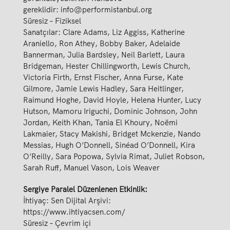
gereklidir:
info@performistanbul.org
Süresiz – Fiziksel
Sanatçılar: Clare Adams, Liz Aggiss, Katherine
Araniello, Ron Athey, Bobby Baker, Adelaide
Bannerman, Julia Bardsley, Neil Barlett, Laura
Bridgeman, Hester Chillingworth, Lewis Church,
Victoria Firth, Ernst Fischer, Anna Furse, Kate
Gilmore, Jamie Lewis Hadley, Sara Heitlinger,
Raimund Hoghe, David Hoyle, Helena Hunter, Lucy
Hutson, Mamoru Iriguchi, Dominic Johnson, John
Jordan, Keith Khan, Tania El Khoury, Noëmi
Lakmaier, Stacy Makishi, Bridget Mckenzie, Nando
Messias, Hugh O’Donnell, Sinéad O’Donnell, Kira
O’Reilly, Sara Popowa, Sylvia Rimat, Juliet Robson,
Sarah Ruff, Manuel Vason, Lois Weaver
Sergiye Paralel Düzenlenen Etkinlik:
İhtiyaç: Sen Dijital Arşivi:
https://www.ihtiyacsen.com/
Süresiz – Çevrim içi