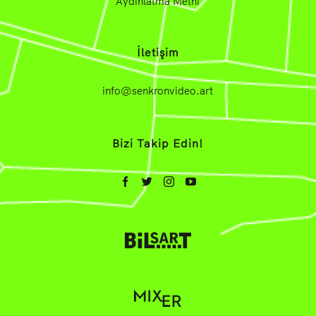
Aydınlatma Metni
İletişim
info@senkronvideo.art
Bizi Takip Edin!