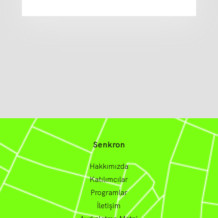
Senkron
Hakkımızda
Katılımcılar
Programlar
İletişim