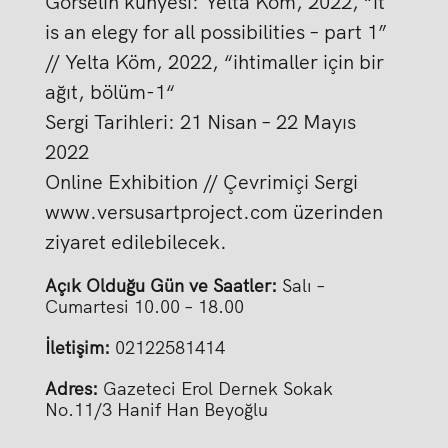
Görselin künyesi: Yelta Köm, 2022, “it
is an elegy for all possibilities – part 1”
// Yelta Köm, 2022, “ihtimaller için bir
ağıt, bölüm-1“
Sergi Tarihleri: 21 Nisan – 22 Mayıs
2022
Online Exhibition // Çevrimiçi Sergi
www.versusartproject.com
üzerinden
ziyaret edilebilecek.
Açık Olduğu Gün ve Saatler:
Salı –
Cumartesi 10.00 – 18.00
İletişim:
02122581414
Adres:
Gazeteci Erol Dernek Sokak
No.11/3 Hanif Han Beyoğlu