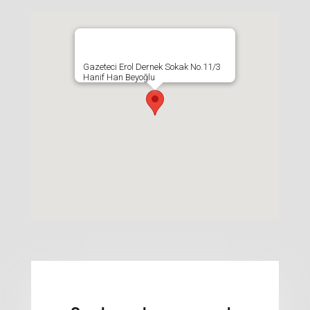
Gazeteci Erol Dernek Sokak No.11/3
Hanif Han Beyoğlu