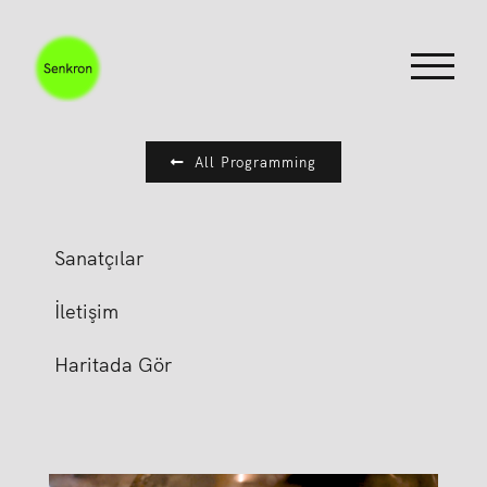
Skip
to
content
All Programming
Sanatçılar
İletişim
Haritada Gör