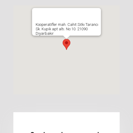
Kooperatifler mah. Cahit Sıtkı Tarancı
Sk. Kupik apt altı. No:10. 21090
Diyarbakır