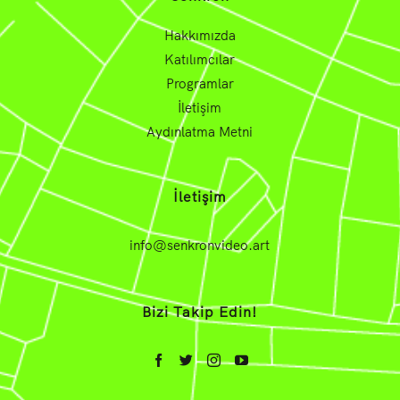
Hakkımızda
Katılımcılar
Programlar
İletişim
Aydınlatma Metni
İletişim
info@senkronvideo.art
Bizi Takip Edin!