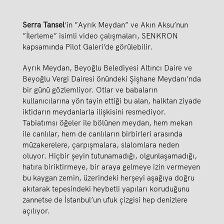
Serra Tansel
‘in ”Ayrık Meydan” ve Akın Aksu’nun
”İlerleme” isimli video çalışmaları, SENKRON
kapsamında Pilot Galeri’de görülebilir.
Ayrık Meydan, Beyoğlu Belediyesi Altıncı Daire ve
Beyoğlu Vergi Dairesi önündeki Şişhane Meydanı’nda
bir günü gözlemliyor. Otlar ve babaların
kullanıcılarına yön tayin ettiği bu alan, halktan ziyade
iktidarın meydanlarla ilişkisini resmediyor.
Tabiatımsı öğeler ile bölünen meydan, hem mekan
ile canlılar, hem de canlıların birbirleri arasında
müzakerelere, çarpışmalara, slalomlara neden
oluyor.
Hiçbir şeyin tutunamadığı, olgunlaşamadığı,
hatıra biriktirmeye, bir araya gelmeye izin vermeyen
bu kaygan zemin, üzerindeki herşeyi aşağıya doğru
akıtarak tepesindeki heybetli yapıları koruduğunu
zannetse de İstanbul’un ufuk çizgisi hep denizlere
açılıyor.